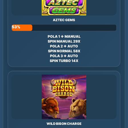
AZTEC GEMS
53%
POLA 1 => MANUAL
SPIN MANUAL 29X
POLA 2 => AUTO
SPIN NORMAL 58X
POLA 3 => AUTO
SPIN TURBO 14X
WILD BISON CHARGE