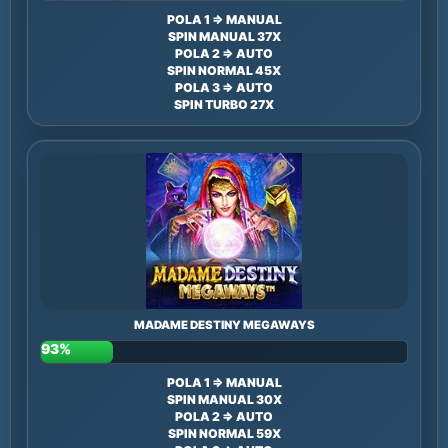
POLA 1 => MANUAL
SPIN MANUAL 37X
POLA 2 => AUTO
SPIN NORMAL 45X
POLA 3 => AUTO
SPIN TURBO 27X
MADAME DESTINY MEGAWAYS
93%
POLA 1 => MANUAL
SPIN MANUAL 30X
POLA 2 => AUTO
SPIN NORMAL 59X