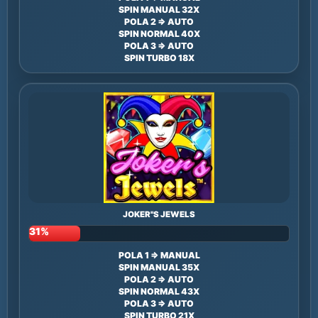
SPIN MANUAL 32X
POLA 2 => AUTO
SPIN NORMAL 40X
POLA 3 => AUTO
SPIN TURBO 18X
JOKER"S JEWELS
31%
POLA 1 => MANUAL
SPIN MANUAL 35X
POLA 2 => AUTO
SPIN NORMAL 43X
POLA 3 => AUTO
SPIN TURBO 21X