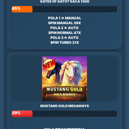
GATES OF GATOT KACA 1000
65%
POLA 1 => MANUAL
SPIN MANUAL 39X
POLA 2 => AUTO
SPIN NORMAL 47X
POLA 3 => AUTO
SPIN TURBO 21X
MUSTANG GOLD MEGAWAYS
29%