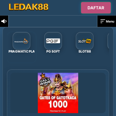
DAFTAR
Skip
Menu
to
content
PRAGMATIC PLAY
PG SOFT
SLOT88
JO
AM
TOK