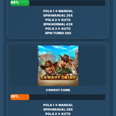
86%
POLA 1 => MANUAL
SPIN MANUAL 35X
POLA 2 => AUTO
SPIN NORMAL 43X
POLA 3 => AUTO
SPIN TURBO 26X
COWBOY COINS
55%
POLA 1 => MANUAL
SPIN MANUAL 28X
POLA 2 => AUTO